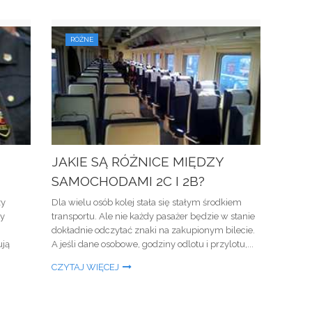
RÓŻNE
JAKIE SĄ RÓŻNICE MIĘDZY
SAMOCHODAMI 2C I 2B?
zy
Dla wielu osób kolej stała się stałym środkiem
zy
transportu. Ale nie każdy pasażer będzie w stanie
dokładnie odczytać znaki na zakupionym bilecie.
ują
A jeśli dane osobowe, godziny odlotu i przylotu,...
CZYTAJ WIĘCEJ