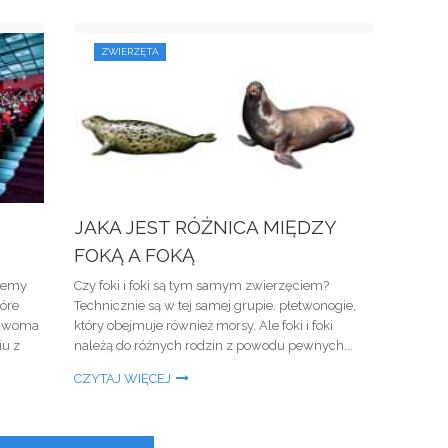
ZWIERZĘTA
JAKA JEST RÓŻNICA MIĘDZY
FOKĄ A FOKĄ
miemy
Czy foki i foki są tym samym zwierzęciem?
tóre
Technicznie są w tej samej grupie. płetwonogie,
 dwoma
który obejmuje również morsy. Ale foki i foki
iu z
należą do różnych rodzin z powodu pewnych...
CZYTAJ WIĘCEJ