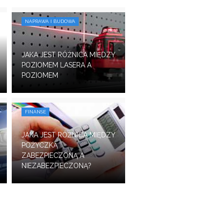
NAPRAWA I BUDOWA
JAKA JEST RÓŻNICA MIĘDZY
POZIOMEM LASERA A
POZIOMEM
FINANSE
JAKA JEST RÓŻNICA MIĘDZY
POŻYCZKĄ
ZABEZPIECZONĄ A
NIEZABEZPIECZONĄ?