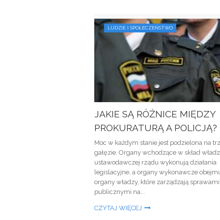
LUDZIE I SPOŁECZEŃSTWO
JAKIE SĄ RÓŻNICE MIĘDZY
PROKURATURĄ A POLICJĄ?
Moc w każdym stanie jest podzielona na tr
gałęzie. Organy wchodzące w skład wład
ustawodawczej rządu wykonują działania
legislacyjne, a organy wykonawcze obejm
organy władzy, które zarządzają sprawami
publicznymi na...
CZYTAJ WIĘCEJ