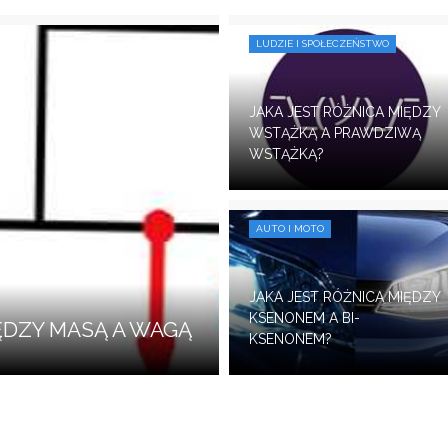
LUDZIE I SPOŁECZEŃSTWO
JAKA JEST RÓŻNICA MIĘDZY
WSTĄŻKĄ A PRAWDZIWĄ
WSTĄŻKĄ?
AUTO I MOTO
JAKA JEST RÓŻNICA MIĘDZY
KSENONEM A BI-
IĘDZY MASĄ A WAGĄ
KSENONEM?