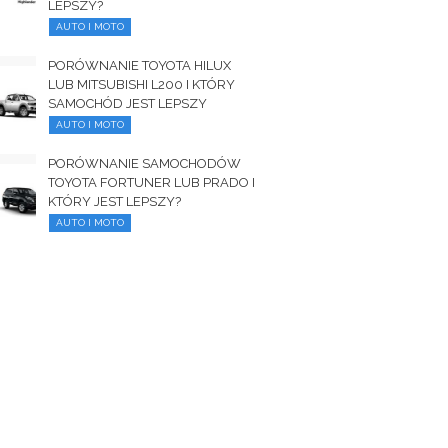
LEPSZY?
AUTO I MOTO
PORÓWNANIE TOYOTA HILUX
LUB MITSUBISHI L200 I KTÓRY
SAMOCHÓD JEST LEPSZY
AUTO I MOTO
PORÓWNANIE SAMOCHODÓW
TOYOTA FORTUNER LUB PRADO I
KTÓRY JEST LEPSZY?
AUTO I MOTO