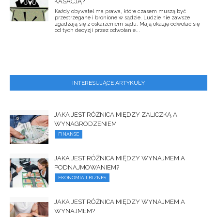
KASACJĄ?
Każdy obywatel ma prawa, które czasem muszą być
przestrzegane i bronione w sądzie. Ludzie nie zawsze
zgadzają się z oskarżeniem sądu. Mają okazję odwołać się
od tych decyzji przez odwołanie...
INTERESUJĄCE ARTYKUŁY
JAKA JEST RÓŻNICA MIĘDZY ZALICZKĄ A
WYNAGRODZENIEM
FINANSE
JAKA JEST RÓŻNICA MIĘDZY WYNAJMEM A
PODNAJMOWANIEM?
EKONOMIA I BIZNES
JAKA JEST RÓŻNICA MIĘDZY WYNAJMEM A
WYNAJMEM?