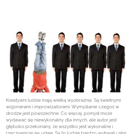
Kreatywni ludzie mają wielką wyobraźnię. Są świetnymi
wizjonerami i improwizatorami. Wymyślanie czegoś w
drodze jest powszechne. Co więcej, pomysł może
wydawać się niewykonalny dla innych, ale autor jest
głęboko przekonany, że wszystko jest wykonalne i
rzeczywiście się udaje. Są to ludzie bardzo wytrwali i silni