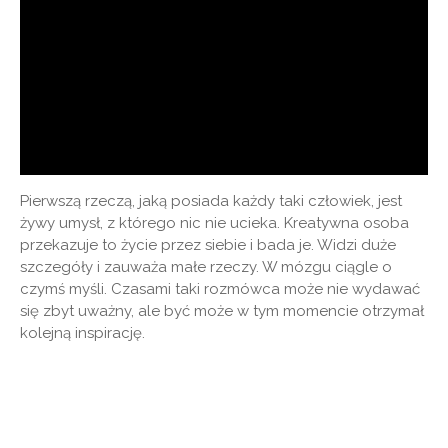
Pierwszą rzeczą, jaką posiada każdy taki człowiek, jest
żywy umysł, z którego nic nie ucieka. Kreatywna osoba
przekazuje to życie przez siebie i bada je. Widzi duże
szczegóły i zauważa małe rzeczy. W mózgu ciągle o
czymś myśli. Czasami taki rozmówca może nie wydawać
się zbyt uważny, ale być może w tym momencie otrzymał
kolejną inspirację.