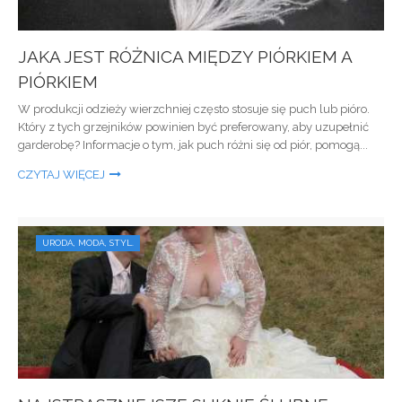
JAKA JEST RÓŻNICA MIĘDZY PIÓRKIEM A
PIÓRKIEM
W produkcji odzieży wierzchniej często stosuje się puch lub pióro.
Który z tych grzejników powinien być preferowany, aby uzupełnić
garderobę? Informacje o tym, jak puch różni się od piór, pomogą...
CZYTAJ WIĘCEJ
URODA, MODA, STYL.