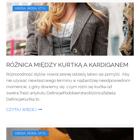
URODA, MODA, STYL.
RÓŻNICA MIĘDZY KURTKĄ A KARDIGANEM
Różnorodność stylów nowoczesnej odzieży łatwo się pomylić. Aby
nie używać niewłaściwego terminu w najbardziej nieodpowiednim
momencie, z góry dowiemy się, czym różni się kurtka od
swetra.Treść artykułu DefinicjePodobieństwoRóżnicaTabela
DefinicjeKurtka to...
CZYTAJ WIĘCEJ
URODA, MODA, STYL.