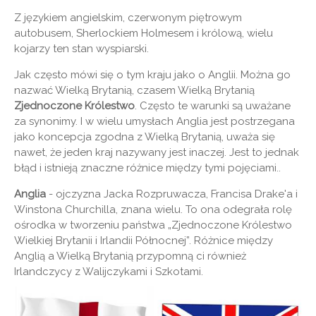
Z językiem angielskim, czerwonym piętrowym
autobusem, Sherlockiem Holmesem i królową, wielu
kojarzy ten stan wyspiarski.
Jak często mówi się o tym kraju jako o Anglii. Można go
nazwać Wielką Brytanią, czasem Wielką Brytanią
Zjednoczone Królestwo
. Często te warunki są uważane
za synonimy. I w wielu umysłach Anglia jest postrzegana
jako koncepcja zgodna z Wielką Brytanią, uważa się
nawet, że jeden kraj nazywany jest inaczej. Jest to jednak
błąd i istnieją znaczne różnice między tymi pojęciami..
Anglia
- ojczyzna Jacka Rozpruwacza, Francisa Drake'a i
Winstona Churchilla, znana wielu. To ona odegrała rolę
ośrodka w tworzeniu państwa „Zjednoczone Królestwo
Wielkiej Brytanii i Irlandii Północnej”. Różnice między
Anglią a Wielką Brytanią przypomną ci również
Irlandczycy z Walijczykami i Szkotami.