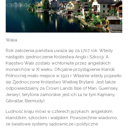
Walia
Rok założenia państwa uważa się za 1707 rok. Wtedy
nastąpiło zjednoczenie Królestwa Anglii i Szkocji. A
Księstwo Walii zostało wchłonięte przez angielskich
monarchów w XI wieku. Oficjalne przystąpienie Irlandii
Północnej miało miejsce w 1921 r. Właśnie wtedy pojawiło
się Zjednoczone Królestwo Wielkiej Brytanii. Jest także
odpowiedzialny za Crown Lands (Isle of Man, Guernsey,
Jersey), terytoria zamorskie, jest ich 14 (w tym Kajmany,
Gibraltar, Bermudy).
Ludność kraju mówi w czterech językach: angielskim,
irlandzkim, szkockim i walijskim. Powszechnie wiadomo,
że światowe systemy sądownicze i polityczne