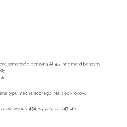
ować samochód benzyną
AI-95
. Inne marki benzyny
dy.
ła.
owana typu mechanicznego. Ma pięć kroków.
ć ciała wynosi
454
, wysokość -
147 cm
.