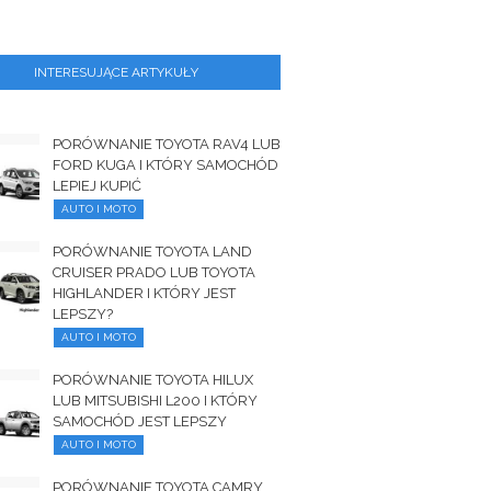
INTERESUJĄCE ARTYKUŁY
PORÓWNANIE TOYOTA RAV4 LUB
FORD KUGA I KTÓRY SAMOCHÓD
LEPIEJ KUPIĆ
AUTO I MOTO
PORÓWNANIE TOYOTA LAND
CRUISER PRADO LUB TOYOTA
HIGHLANDER I KTÓRY JEST
LEPSZY?
AUTO I MOTO
PORÓWNANIE TOYOTA HILUX
LUB MITSUBISHI L200 I KTÓRY
SAMOCHÓD JEST LEPSZY
AUTO I MOTO
PORÓWNANIE TOYOTA CAMRY