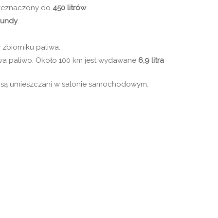
rzeznaczony do
450 litrów
.
kundy
.
 zbiorniku paliwa.
a paliwo. Około 100 km jest wydawane
6,9 litra
a są umieszczani w salonie samochodowym.