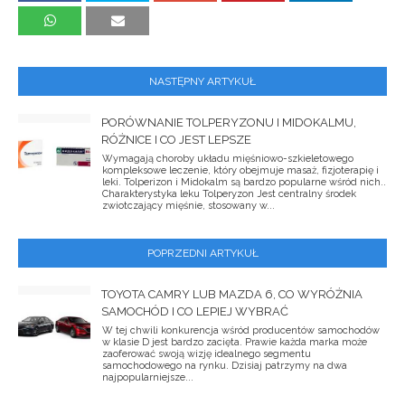
NASTĘPNY ARTYKUŁ
PORÓWNANIE TOLPERYZONU I MIDOKALMU,
RÓŻNICE I CO JEST LEPSZE
Wymagają choroby układu mięśniowo-szkieletowego
kompleksowe leczenie, który obejmuje masaż, fizjoterapię i
leki. Tolperizon i Midokalm są bardzo popularne wśród nich..
Charakterystyka leku Tolperyzon Jest centralny środek
zwiotczający mięśnie, stosowany w...
POPRZEDNI ARTYKUŁ
TOYOTA CAMRY LUB MAZDA 6, CO WYRÓŻNIA
SAMOCHÓD I CO LEPIEJ WYBRAĆ
W tej chwili konkurencja wśród producentów samochodów
w klasie D jest bardzo zacięta. Prawie każda marka może
zaoferować swoją wizję idealnego segmentu
samochodowego na rynku. Dzisiaj patrzymy na dwa
najpopularniejsze...