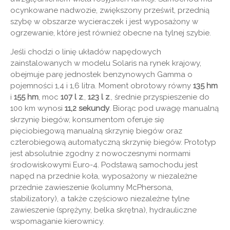
ocynkowane nadwozie, zwiększony prześwit, przednią
szybę w obszarze wycieraczek i jest wyposażony w
ogrzewanie, które jest również obecne na tylnej szybie.
Jeśli chodzi o linię układów napędowych
zainstalowanych w modelu Solaris na rynek krajowy,
obejmuje parę jednostek benzynowych Gamma o
pojemności 1,4 i 1,6 litra. Moment obrotowy równy
135 hm
i
155 hm
, moc
107 l z
.,
123 l z
., średnie przyspieszenie do
100 km wynosi
11,2 sekundy
. Biorąc pod uwagę manualną
skrzynię biegów, konsumentom oferuje się
pięciobiegową manualną skrzynię biegów oraz
czterobiegową automatyczną skrzynię biegów. Prototyp
jest absolutnie zgodny z nowoczesnymi normami
środowiskowymi Euro-4. Podstawą samochodu jest
napęd na przednie koła, wyposażony w niezależne
przednie zawieszenie (kolumny McPhersona,
stabilizatory), a także częściowo niezależne tylne
zawieszenie (sprężyny, belka skrętna), hydrauliczne
wspomaganie kierownicy.