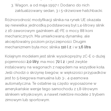
Wagon, a od maja 1997 r. Dodano do nich
zaktualizowany sedan, 3 i 5-drzwiowe hatchbacki.
Różnorodność modyfikacji silnika na rynek UE okazała
się niewielka: jednostką podstawową był 1,4-litrowy silnik
z 16-zaworowym gaźnikiem 4E-FE o mocy 88 koni
mechanicznych. Ma umiarkowaną dynamikę, ale
akceptowalny poziom przyczepności. Drugim
mechanizmem była moc silnika
110 l z
. i w
1,6 litra
.
Kolejnym modelem jest silnik wysokoprężny 2C-E o dużej
pojemności
2,0 litry
, ma moc
72 l z
. i jest zwykle
instalowany na wagonach z napędem na wszystkie koła.
Jeśli chodzi o skrzynię biegów, w większości przypadków
jest to 5-biegowa manualna lub 3-, 4-pasmowa
automatyczna. Te ostatnie są często wyposażone w
amerykańskie wersje tego samochodu z 1,8-litrowym
silnikiem wtryskowym, a nawet niektóre modele z trybem
zimowym lub sportowym.