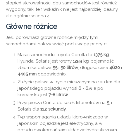
stopień sterowalności obu samochodów jest również
wygodny, tak, ten wskaźnik nie jest najbardziej idealny,
ale ogólnie solidna 4.
Główne różnice
Jeśli porównasz główne różnice między tymi
samochodami, należy wziąć pod uwagę priorytet:
Masa samochodu Toyota Corolla to
1375 kg
,
Hyundai Solaris jest równy
1259 kg
, pojemność
zbiornika paliwa
55
i
50 litrów
, długość ciała
4620
i
4405 mm
odpowiednio.
Zużycie paliwa w trybie mieszanym na 100 km dla
japońskiego pojazdu wynosi
6 - 6,5
, a po
koreańsku jest
7-8 litrów
.
Przyspiesza Corlla do setek kilometrów na
5
, i
Solaris dla
11,2 sekundy
.
Typ wspomagania układu kierowniczego w
japońskim pojeździe jest elektryczny, a w
południowokoreańskim układzie hydraulicznym.