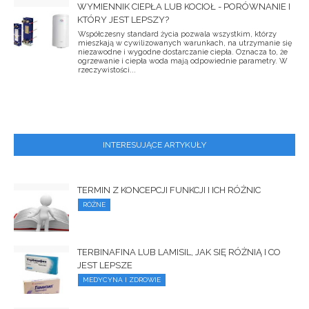
WYMIENNIK CIEPŁA LUB KOCIOŁ - PORÓWNANIE I
KTÓRY JEST LEPSZY?
Współczesny standard życia pozwala wszystkim, którzy
mieszkają w cywilizowanych warunkach, na utrzymanie się
niezawodne i wygodne dostarczanie ciepła. Oznacza to, że
ogrzewanie i ciepła woda mają odpowiednie parametry. W
rzeczywistości...
INTERESUJĄCE ARTYKUŁY
TERMIN Z KONCEPCJI FUNKCJI I ICH RÓŻNIC
RÓŻNE
TERBINAFINA LUB LAMISIL, JAK SIĘ RÓŻNIĄ I CO
JEST LEPSZE
MEDYCYNA I ZDROWIE