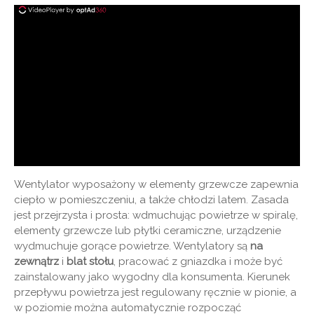
Wentylator wyposażony w elementy grzewcze zapewnia
ciepło w pomieszczeniu, a także chłodzi latem. Zasada
jest przejrzysta i prosta: wdmuchując powietrze w spiralę,
elementy grzewcze lub płytki ceramiczne, urządzenie
wydmuchuje gorące powietrze. Wentylatory są
na
zewnątrz
i
blat stołu
, pracować z gniazdka i może być
zainstalowany jako wygodny dla konsumenta. Kierunek
przepływu powietrza jest regulowany ręcznie w pionie, a
w poziomie można automatycznie rozpocząć